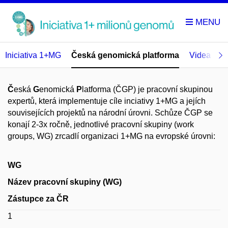
Iniciativa 1+MG
Česká genomická platforma
Videa o 
Č
eská
G
enomická
P
latforma (ČGP) je pracovní skupinou
expertů, která implementuje cíle inciativy 1+MG a jejích
souvisejících projektů na národní úrovni. Schůze ČGP se
konají 2-3x ročně, jednotlivé pracovní skupiny (work
groups, WG) zrcadlí organizaci 1+MG na evropské úrovni:
WG
Název pracovní skupiny (WG)
Zástupce za ČR
1