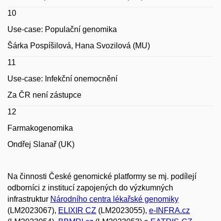
10
Use-case: Populační genomika
Šárka Pospíšilová, Hana Svozilová (MU)
11
Use-case: Infekční onemocnění
Za ČR není zástupce
12
Farmakogenomika
Ondřej Slanař (UK)
Na činnosti České genomické platformy se mj. podílejí
odborníci z institucí zapojených do výzkumných
infrastruktur
Národního centra lékařské genomiky
(LM2023067
),
ELIXIR CZ
(LM2023055),
e-INFRA.cz