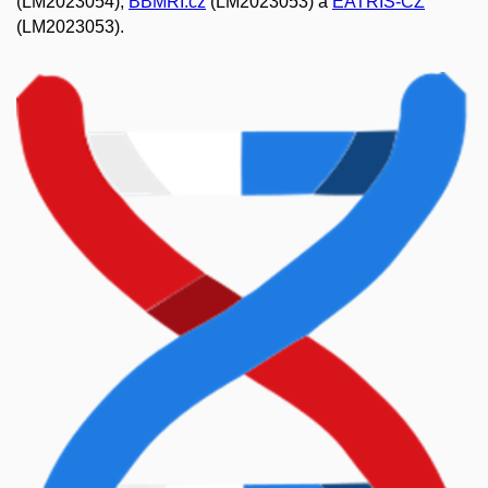
(LM2023054),
BBMRI.cz
(LM2023053) a
EATRIS-CZ
(LM2023053).